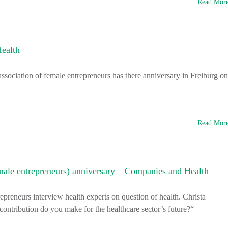
Read Mor
ealth
sociation of female entrepreneurs has there anniversary in Freiburg o
Read Mor
ale entrepreneurs) anniversary – Companies and Health
repreneurs interview health experts on question of health. Christa
ontribution do you make for the healthcare sector’s future?“