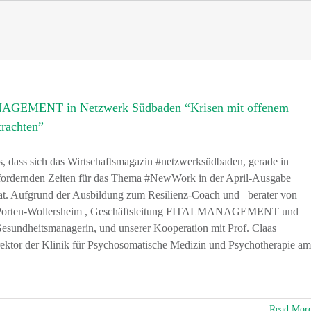
GEMENT in Netzwerk Südbaden “Krisen mit offenem
rachten”
s, dass sich das Wirtschaftsmagazin #netzwerksüdbaden, gerade in
sfordernden Zeiten für das Thema #NewWork in der April-Ausgabe
at. Aufgrund der Ausbildung zum Resilienz-Coach und –berater von
a Porten-Wollersheim , Geschäftsleitung FITALMANAGEMENT und
Gesundheitsmanagerin, und unserer Kooperation mit Prof. Claas
ktor der Klinik für Psychosomatische Medizin und Psychotherapie a
Read Mor