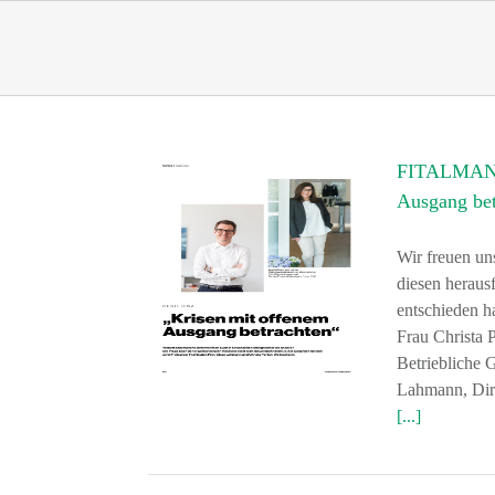
Skip
to
content
FITALMANA
Ausgang bet
Wir freuen un
diesen herau
entschieden h
Frau Christ
Betriebliche 
Lahmann, Dire
[...]